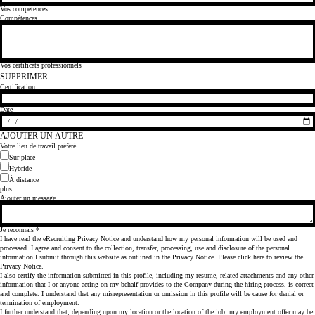
Vos compétences
Compétences
Vos certificats professionnels
SUPPRIMER
Certification
Date
AJOUTER UN AUTRE
Votre lieu de travail préféré
Sur place
Hybride
À distance
plus
Ajouter un message
Je reconnais
*
I have read the eRecruiting Privacy Notice and understand how my personal information will be used and
processed. I agree and consent to the collection, transfer, processing, use and disclosure of the personal
information I submit through this website as outlined in the Privacy Notice. Please
click here
to review the
Privacy Notice.
I also certify the information submitted in this profile, including my resume, related attachments and any other
information that I or anyone acting on my behalf provides to the Company during the hiring process, is correct
and complete. I understand that any misrepresentation or omission in this profile will be cause for denial or
termination of employment.
I further understand that, depending upon my location or the location of the job, my employment offer may be