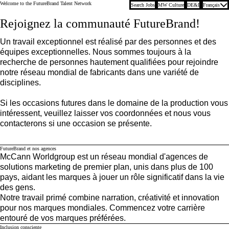
Welcome to the FutureBrand Talent Network
Search Jobs
MW Culture
DE&I
Français
McCann Worldgroup
Rejoignez la communauté FutureBrand!
Un travail exceptionnel est réalisé par des personnes et des
équipes exceptionnelles. Nous sommes toujours à la
recherche de personnes hautement qualifiées pour rejoindre
notre réseau mondial de fabricants dans une variété de
disciplines.
Si les occasions futures dans le domaine de la production vous
intéressent, veuillez laisser vos coordonnées et nous vous
contacterons si une occasion se présente.
FutureBrand et nos agences
McCann Worldgroup est un réseau mondial d'agences de
solutions marketing de premier plan, unis dans plus de 100
pays, aidant les marques à jouer un rôle significatif dans la vie
des gens.
Notre travail primé combine narration, créativité et innovation
pour nos marques mondiales. Commencez votre carrière
entouré de vos marques préférées.
Inclusion consciente