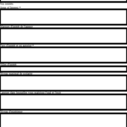
Vos intérêts
Areas of Interest
*
Marques d'intérêt de l'agence
Pays d'intérêt et où autorisé
*
Villes d'intérêt
Niveau maximal de scolarité
Langues dans lesquelles vous maîtrisez l'oral et l'écrit
Niveau d'expérience