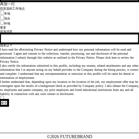
再加一行
您首选的工作地点
本地
混合
外地
更多
添加消息
我承认
*
I have read the eRecruiting Privacy Notice and understand how my personal information will be used and
processed. I agree and consent to the collection, transfer, processing, use and disclosure of the personal
information I submit through this website as outlined in the Privacy Notice. Please
click here
to review the
Privacy Notice.
I also certify the information submitted in this profile, including my resume, related attachments and any other
information that I or anyone acting on my behalf provides to the Company during the hiring process, is correct
and complete. I understand that any misrepresentation or omission in this profile will be cause for denial or
termination of employment.
I further understand that, depending upon my location or the location of the job, my employment offer may be
contingent upon the results of a background check as provided by Company policy. I also release the Company,
its employees and parent company, my prior employers and listed educational institutions from any and all
liability in connection with any such contact or disclosures.
提交
©2026 FUTUREBRAND