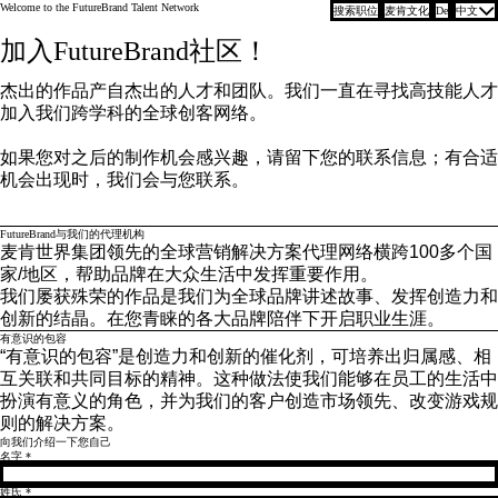
Welcome to the FutureBrand Talent Network
搜索职位
麦肯文化
De
中文
McCann Worldgroup
加入FutureBrand社区！
杰出的作品产自杰出的人才和团队。我们一直在寻找高技能人才
加入我们跨学科的全球创客网络。
如果您对之后的制作机会感兴趣，请留下您的联系信息；有合适
机会出现时，我们会与您联系。
FutureBrand与我们的代理机构
麦肯世界集团领先的全球营销解决方案代理网络横跨100多个国
家/地区，帮助品牌在大众生活中发挥重要作用。
我们屡获殊荣的作品是我们为全球品牌讲述故事、发挥创造力和
创新的结晶。在您青睐的各大品牌陪伴下开启职业生涯。
有意识的包容
“有意识的包容”是创造力和创新的催化剂，可培养出归属感、相
互关联和共同目标的精神。这种做法使我们能够在员工的生活中
扮演有意义的角色，并为我们的客户创造市场领先、改变游戏规
则的解决方案。
向我们介绍一下您自己
名字
*
姓氏
*