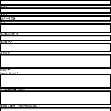
邮箱
*
国家
*
简历
作品集/其他链接
作品集评语
首选语言
您的兴趣
Areas of Interest
*
感兴趣的代理机构品牌
感兴趣且获得工作授权的国家/地区
*